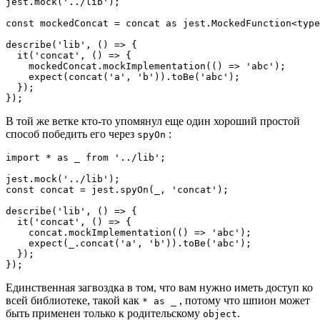
jest.mock('../lib');

const mockedConcat = concat as jest.MockedFunction<type
describe('lib', () => {

  it('concat', () => {

    mockedConcat.mockImplementation(() => 'abc');

    expect(concat('a', 'b')).toBe('abc');

  });

});
В той же ветке кто-то упомянул еще один хороший простой
способ победить его через
:
spyOn
import * as _ from '../lib';

jest.mock('../lib');

const concat = jest.spyOn(_, 'concat');

describe('lib', () => {

  it('concat', () => {

    concat.mockImplementation(() => 'abc');

    expect(_.concat('a', 'b')).toBe('abc');

  });

});
Единственная загвоздка в том, что вам нужно иметь доступ ко
всей библиотеке, такой как
, потому что шпион может
* as _
быть применен только к родительскому
.
object