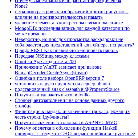
Почему в моем запросе не работает функция Neo4j
None?
несколько растровых изображений против рисунков -
влияние на производительность и память
удаление элемента в конкретном связанном списке
MongoDB: последняя запись для каждой категории по
метке времени
Невероятно, но порядок просмотра раскадровки не
соблюдается для представлений контейнера, исправить?
Django REST Как правильно хешировать пароль
Передача NSString между классами
Ошибка Ajax: код ответа 200
Приложение WinRT зависает при вызове
BitmapDecoder.CreateAsync(stream)
Ошибка в поле выбора OpenERP версии 7
установить паруса вручную на сервер ubuntu
подстановочный знак classpath в @PropertySource
Получить и удержать вызов в twilio
Столбец автозаполнения на основе данных другого
столбца
Фильтрация в пандах: исключение строк, содержащих
часть строки [дубликаты]
Получить значения заголовков в ASP.NET MVC
Почему опечатка в объявлении функции Haskell
приводит к тому, что GHCi выдает ошибки вокруг ранее