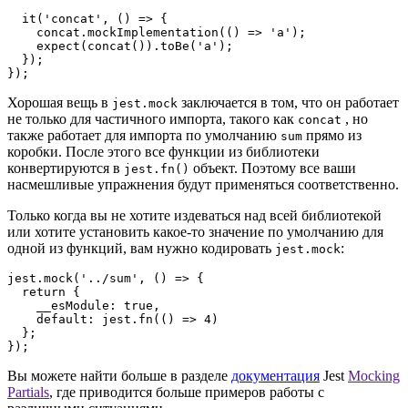
  it('concat', () => {

    concat.mockImplementation(() => 'a');

    expect(concat()).toBe('a');

  });

});
Хорошая вещь в
заключается в том, что он работает
jest.mock
не только для частичного импорта, такого как
, но
concat
также работает для импорта по умолчанию
прямо из
sum
коробки. После этого все функции из библиотеки
конвертируются в
объект. Поэтому все ваши
jest.fn()
насмешливые упражнения будут применяться соответственно.
Только когда вы не хотите издеваться над всей библиотекой
или хотите установить какое-то значение по умолчанию для
одной из функций, вам нужно кодировать
:
jest.mock
jest.mock('../sum', () => {

  return {

    __esModule: true,

    default: jest.fn(() => 4)

  };

});
Вы можете найти больше в разделе
документация
Jest
Mocking
Partials
, где приводится больше примеров работы с