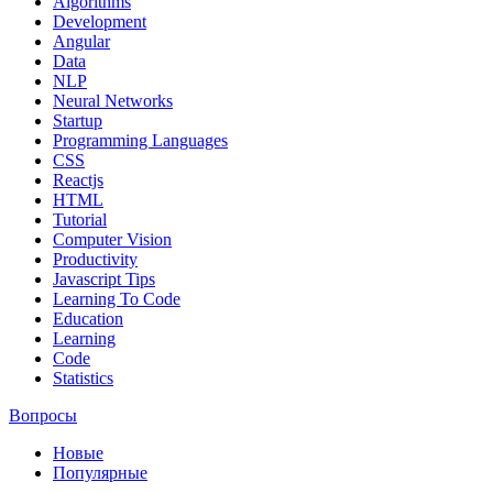
Algorithms
Development
Angular
Data
NLP
Neural Networks
Startup
Programming Languages
CSS
Reactjs
HTML
Tutorial
Computer Vision
Productivity
Javascript Tips
Learning To Code
Education
Learning
Code
Statistics
Вопросы
Новые
Популярные