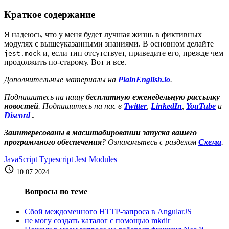
Краткое содержание
Я надеюсь, что у меня будет лучшая жизнь в фиктивных
модулях с вышеуказанными знаниями. В основном делайте
и, если тип отсутствует, приведите его, прежде чем
jest.mock
продолжить по-старому. Вот и все.
Дополнительные материалы на
PlainEnglish.io
.
Подпишитесь на нашу
бесплатную еженедельную рассылку
новостей
. Подпишитесь на нас в
Twitter
,
LinkedIn
,
YouTube
и
Discord
.
Заинтересованы в масштабировании запуска вашего
программного обеспечения
? Ознакомьтесь с разделом
Схема
.
JavaScript
Typescript
Jest
Modules
schedule
10.07.2024
Вопросы по теме
Сбой междоменного HTTP-запроса в AngularJS
не могу создать каталог с помощью mkdir