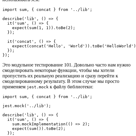
import sum, { concat } from '../lib';

describe('lib', () => {

  it('sum', () => {

    expect(sum(1, 1)).toBe(2);

  });

  it('concat', () => {

    expect(concat('Hello', 'World')).toBe('HelloWorld')
  });

});
Это модульное тестирование 101. Довольно часто нам нужно
смоделировать некоторые функции, чтобы мы хотели
пропустить их реальную реализацию и сразу перейти к
смоделированному результату. В этом случае мы просто
применяем
к файлу библиотеки:
jest.mock
import sum, { concat } from '../lib';

jest.mock('../lib');

describe('lib', () => {

  it('sum', () => {

    sum.mockImplementation(() => 2);

    expect(sum()).toBe(2);

  });
