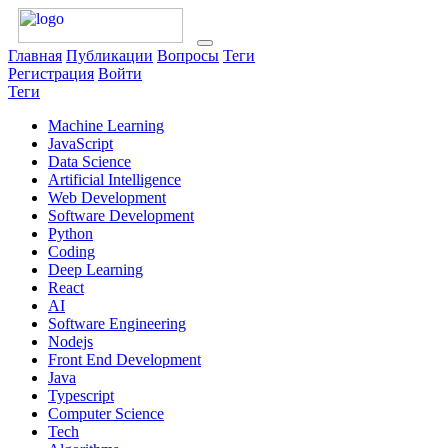
Главная
Публикации
Вопросы
Теги
Регистрация
Войти
Теги
Machine Learning
JavaScript
Data Science
Artificial Intelligence
Web Development
Software Development
Python
Coding
Deep Learning
React
AI
Software Engineering
Nodejs
Front End Development
Java
Typescript
Computer Science
Tech