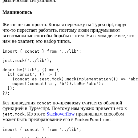
различными ситуациями.
Машинопись
Жизнь не так проста. Когда я перехожу на Typescript, вдруг
что-то перестает работать, поэтому люди придумывают
всевозможные способы борьбы с этим. На самом деле все, что
нам не хватает, это набор типов.
import { concat } from '../lib';

jest.mock('../lib');

describe('lib', () => {

  it('concat', () => {

    (concat as jest.Mock).mockImplementation(() => 'abc
    expect(concat('a', 'b')).toBe('abc');

  });

});
Без приведения
по-прежнему считается обычной
concat
функцией в Typescript. Поэтому нам нужно привести его к
. Из этого
Stackoverflow
правильным способом
jest.Mock
может быть преобразование его в
:
MockedFunction
import { concat } from '../lib';
