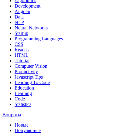
Algorithms
Development
Angular
Data
NLP
Neural Networks
Startup
Programming Languages
CSS
Reactjs
HTML
Tutorial
Computer Vision
Productivity
Javascript Tips
Learning To Code
Education
Learning
Code
Statistics
Вопросы
Новые
Популярные