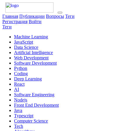
Главная
Публикации
Вопросы
Теги
Регистрация
Войти
Теги
Machine Learning
JavaScript
Data Science
Artificial Intelligence
Web Development
Software Development
Python
Coding
Deep Learning
React
AI
Software Engineering
Nodejs
Front End Development
Java
Typescript
Computer Science
Tech