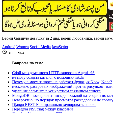
Верни бывшую девушку за 2 дня, верни любовника, верни мужа
Android
Women
Social Media
JavaScript
schedule
31.05.2024
Вопросы по теме
Сбой междоменного HTTP-запроса в AngularJS
не могу создать каталог с помощью mkdir
Почему в моем запросе не работает функция Neo4j None?
несколько растровых изображений против рисунков - вли
удаление элемента в конкретном связанном списке
MongoDB: последняя запись для каждой категории по ме
Невероятно, но порядок просмотра раскадровки не соблю
Django REST Как правильно хешировать пароль
Передача NSString между классами