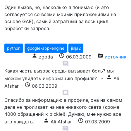
Один вызов, но, насколько я понимаю (и это
согласуется со всеми моими приложениями на
основе GAE), самый затратный за весь цикл
обработки запроса.
python
google-app-engine
jinja2
person
schedule
source
zgoda
06.03.2009
источник
comment
Какая часть вызова среды вызывает боль? мы
person
можем увидеть информацию профиля?
-
Ali
schedule
Afshar
06.03.2009
comment
Спасибо за информацию в профиле, она на самом
деле не проливает на нее никакого света (кроме
4000 обращений к pickle!). Думаю, мне нужно все
person
schedule
это увидеть.
-
Ali Afshar
07.03.2009
comment