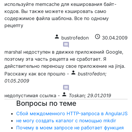
используйте memcache для кеширования байт-
кодов. Вы также можете кэшировать само
содержимое файла шаблона. Все по одному
рецепту
person
schedule
bustrofedon
30.04.2009
comment
marshal недоступен в движке приложений Google,
поэтому эта часть рецепта не сработает. Я
действительно переношу свое приложение на jinja.
person
Расскажу как все прошло
-
bustrofedon;
01.05.2009
comment
person
недопустимая ссылка
-
Toskan; 29.01.2019
Вопросы по теме
Сбой междоменного HTTP-запроса в AngularJS
не могу создать каталог с помощью mkdir
Почему в моем запросе не работает функция