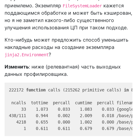
приемлемо. Экземпляр
кажется
FileSystemLoader
поддающимся обработке и может быть кэширован,
но я не заметил какого-либо существенного
улучшения использования ЦП при таком подходе.
Кто-нибудь может предложить способ уменьшить
накладные расходы на создание экземпляра
?
jinja2.Environment
Изменить
: ниже (релевантная) часть выходных
данных профилировщика.
222172 
function
 calls (215262 primitive calls) 
in
 8.
 ncalls  tottime  percall  cumtime  percall filename
     33    1.073    0.033    1.083    0.033 {google3
438/111    0.944    0.002    2.009    0.018 /base/py
   4218    0.655    0.000    1.002    0.000 /base/py