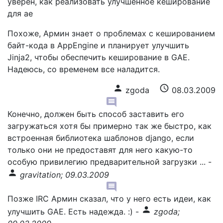
уверен, как реализовать улучшенное кеширование
для ae
Похоже, Армин знает о проблемах с кешированием
байт-кода в AppEngine и планирует улучшить
Jinja2, чтобы обеспечить кеширование в GAE.
Надеюсь, со временем все наладится.
person
schedule
zgoda
08.03.2009
comment
Конечно, должен быть способ заставить его
загружаться хотя бы примерно так же быстро, как
встроенная библиотека шаблонов django, если
только они не предоставят для него какую-то
особую привилегию предварительной загрузки ...
-
person
gravitation; 09.03.2009
comment
Позже IRC Армин сказал, что у него есть идеи, как
person
улучшить GAE. Есть надежда. :)
-
zgoda;