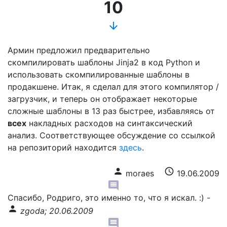
10
arrow_downward
Армин предложил предварительно
скомпилировать шаблоны Jinja2 в код Python и
использовать скомпилированные шаблоны в
продакшене. Итак, я сделал для этого компилятор /
загрузчик, и теперь он отображает некоторые
сложные шаблоны в 13 раз быстрее, избавляясь от
всех
накладных расходов на синтаксический
анализ. Соответствующее обсуждение со ссылкой
на репозиторий находится
здесь
.
person
schedule
moraes
19.06.2009
comment
Спасибо, Родриго, это именно то, что я искал. :)
-
person
zgoda; 20.06.2009
comment