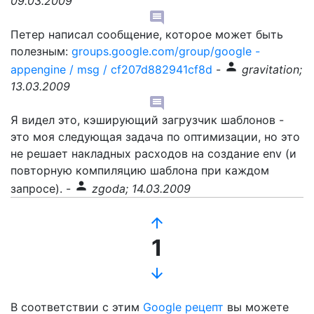
09.03.2009
comment
Петер написал сообщение, которое может быть
полезным:
groups.google.com/group/google -
person
appengine / msg / cf207d882941cf8d
-
gravitation;
13.03.2009
comment
Я видел это, кэширующий загрузчик шаблонов -
это моя следующая задача по оптимизации, но это
не решает накладных расходов на создание env (и
повторную компиляцию шаблона при каждом
person
запросе).
-
zgoda; 14.03.2009
arrow_upward
1
arrow_downward
В соответствии с этим
Google рецепт
вы можете