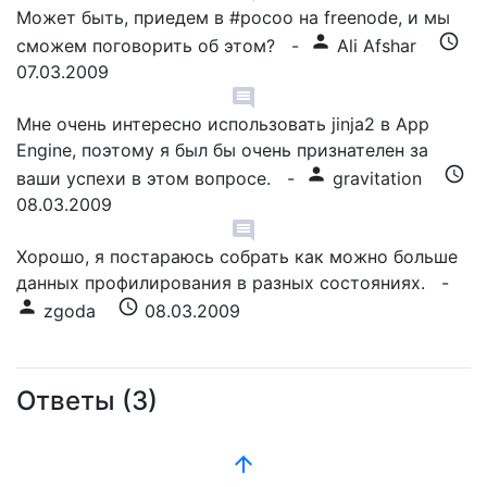
Может быть, приедем в #pocoo на freenode, и мы
person
schedule
сможем поговорить об этом?
-
Ali Afshar
07.03.2009
comment
Мне очень интересно использовать jinja2 в App
Engine, поэтому я был бы очень признателен за
person
schedule
ваши успехи в этом вопросе.
-
gravitation
08.03.2009
comment
Хорошо, я постараюсь собрать как можно больше
данных профилирования в разных состояниях.
-
person
schedule
zgoda
08.03.2009
Ответы (3)
arrow_upward