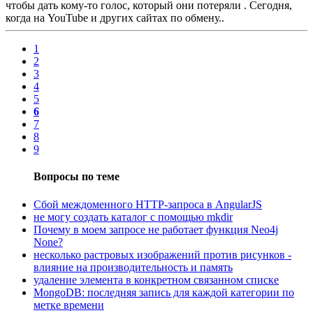
чтобы дать кому-то голос, который они потеряли . Сегодня,
когда на YouTube и других сайтах по обмену..
1
2
3
4
5
6
7
8
9
Вопросы по теме
Сбой междоменного HTTP-запроса в AngularJS
не могу создать каталог с помощью mkdir
Почему в моем запросе не работает функция Neo4j
None?
несколько растровых изображений против рисунков -
влияние на производительность и память
удаление элемента в конкретном связанном списке
MongoDB: последняя запись для каждой категории по
метке времени