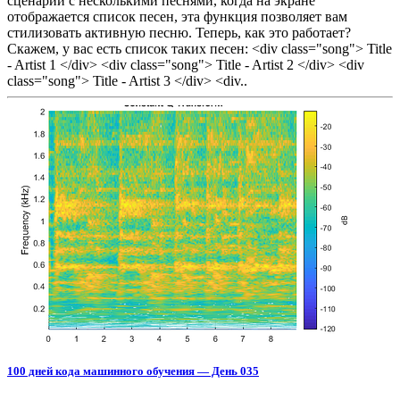
сценарии с несколькими песнями, когда на экране
отображается список песен, эта функция позволяет вам
стилизовать активную песню. Теперь, как это работает?
Скажем, у вас есть список таких песен: <div class="song"> Title
- Artist 1 </div> <div class="song"> Title - Artist 2 </div> <div
class="song"> Title - Artist 3 </div> <div..
100 дней кода машинного обучения — День 035