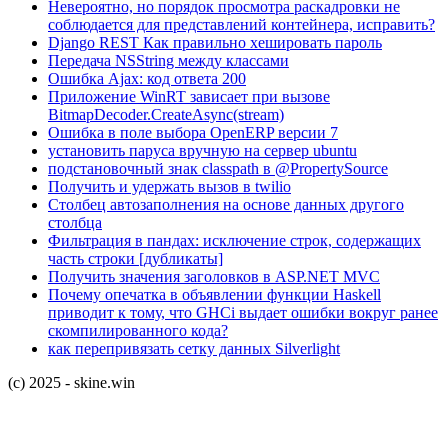
Невероятно, но порядок просмотра раскадровки не
соблюдается для представлений контейнера, исправить?
Django REST Как правильно хешировать пароль
Передача NSString между классами
Ошибка Ajax: код ответа 200
Приложение WinRT зависает при вызове
BitmapDecoder.CreateAsync(stream)
Ошибка в поле выбора OpenERP версии 7
установить паруса вручную на сервер ubuntu
подстановочный знак classpath в @PropertySource
Получить и удержать вызов в twilio
Столбец автозаполнения на основе данных другого
столбца
Фильтрация в пандах: исключение строк, содержащих
часть строки [дубликаты]
Получить значения заголовков в ASP.NET MVC
Почему опечатка в объявлении функции Haskell
приводит к тому, что GHCi выдает ошибки вокруг ранее
скомпилированного кода?
как перепривязать сетку данных Silverlight
(c) 2025 - skine.win