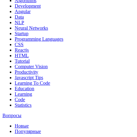
Algorithms
Development
Angular
Data
NLP
Neural Networks
Startup
Programming Languages
CSS
Reactjs
HTML
Tutorial
Computer Vision
Productivity
Javascript Tips
Learning To Code
Education
Learning
Code
Statistics
Вопросы
Новые
Популярные