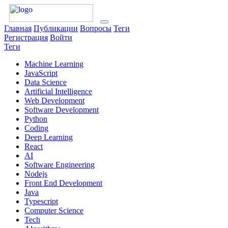
Главная
Публикации
Вопросы
Теги
Регистрация
Войти
Теги
Machine Learning
JavaScript
Data Science
Artificial Intelligence
Web Development
Software Development
Python
Coding
Deep Learning
React
AI
Software Engineering
Nodejs
Front End Development
Java
Typescript
Computer Science
Tech