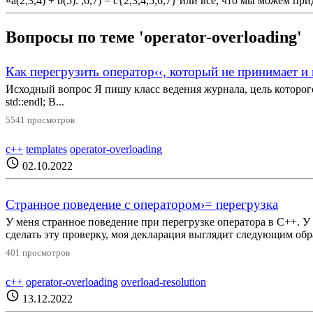
«a(2,3,4) + b(5). ,6,7) = c{2,3,4,5,6,7} или все, что мы можем 
Вопросы по теме 'operator-overloading'
Как перегрузить оператор‹‹, который не принимает и 
Исходный вопрос Я пишу класс ведения журнала, цель которого - сд
std::endl; В...
5541 просмотров
c++
templates
operator-overloading
schedule
02.10.2022
Странное поведение с оператором›= перегрузка
У меня странное поведение при перегрузке оператора в C++. У 
сделать эту проверку, моя декларация выглядит следующим обра
401 просмотров
c++
operator-overloading
overload-resolution
schedule
13.12.2022