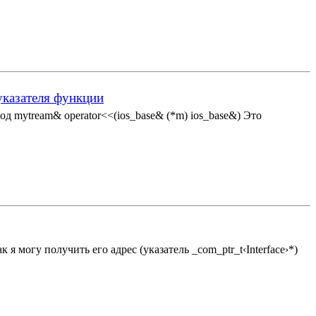
указателя функции
д mytream& operator<<(ios_base& (*m) ios_base&) Это
я могу получить его адрес (указатель _com_ptr_t‹Interface›*)