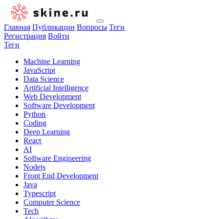
Главная
Публикации
Вопросы
Теги
Регистрация
Войти
Теги
Machine Learning
JavaScript
Data Science
Artificial Intelligence
Web Development
Software Development
Python
Coding
Deep Learning
React
AI
Software Engineering
Nodejs
Front End Development
Java
Typescript
Computer Science
Tech