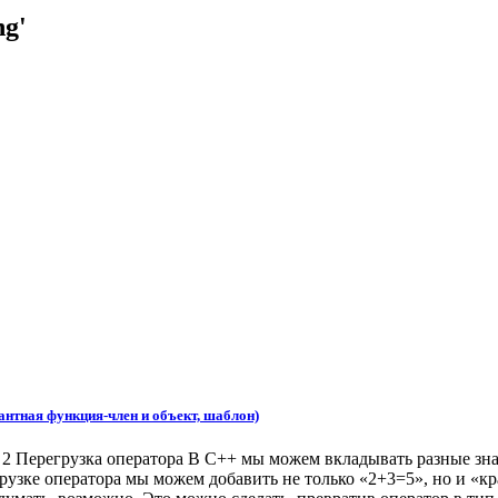
ng'
тная функция-член и объект, шаблон)
грузка оператора В C++ мы можем вкладывать разные значения 
грузке оператора мы можем добавить не только «2+3=5», но и 