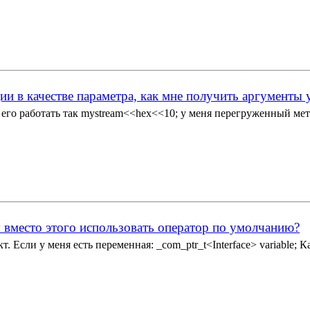
и в качестве параметра, как мне получить аргументы 
его работать так mystream<<hex<<10; у меня перегруженный мето
у вместо этого использовать оператор по умолчанию?
сли у меня есть переменная: _com_ptr_t<Interface> variable; Как 