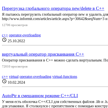
Перегрузка глобального оператора new/delete в С++
Я пытаюсь перегрузить глобальный оператор new и удалить дл
http://www.informit.com/articles/article.aspx?p=30642&seqNum=3 
12706 просмотров
c++
operator-overloading
schedule
25.10.2022
виртуальный оператор присваивания С++
Оператор присваивания в C++ можно сделать виртуальным. По
72010 просмотров
c++
virtual
operator-overloading
virtual-functions
schedule
10.02.2024
AutoPtr в смешанном режиме C++/CLI
У меня есть оболочка C++/CLI для собственных файлов .lib и .
для упаковки. Я столкнулся с препятствием с помощью конструк