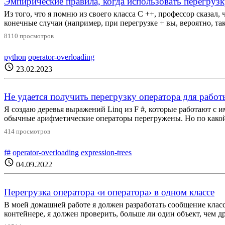
Эмпирические правила, когда использовать перегрузк
Из того, что я помню из своего класса C ++, профессор сказал,
конечные случаи (например, при перегрузке + вы, вероятно, так
8110 просмотров
python
operator-overloading
schedule
23.02.2023
Не удается получить перегрузку оператора для рабо
Я создаю деревья выражений Linq из F #, которые работают с
обычные арифметические операторы перегружены. Но по какой-
414 просмотров
f#
operator-overloading
expression-trees
schedule
04.09.2022
Перегрузка оператора ‹и оператора› в одном классе
В моей домашней работе я должен разработать сообщение класса
контейнере, я должен проверить, больше ли один объект, чем дру