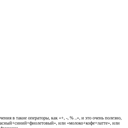
в такие операторы, как «+, -, % ..», и это очень полезно,
«красный+синий=фиолетовый», или «молоко+кофе=латте», или