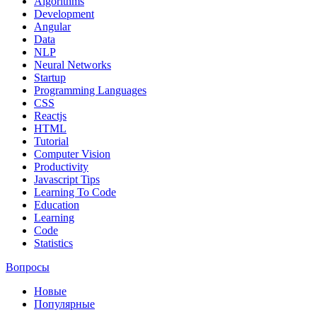
Algorithms
Development
Angular
Data
NLP
Neural Networks
Startup
Programming Languages
CSS
Reactjs
HTML
Tutorial
Computer Vision
Productivity
Javascript Tips
Learning To Code
Education
Learning
Code
Statistics
Вопросы
Новые
Популярные