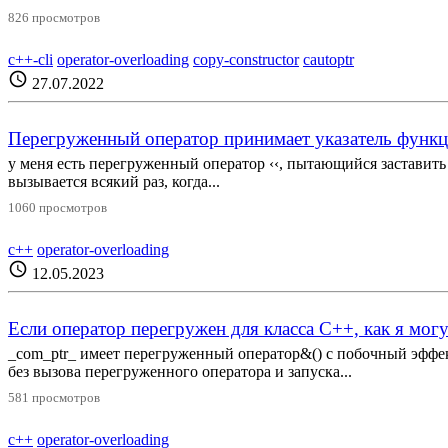
826 просмотров
c++-cli
operator-overloading
copy-constructor
cautoptr
schedule
27.07.2022
Перегруженный оператор принимает указатель функци
у меня есть перегруженный оператор ‹‹, пытающийся заставить 
вызывается всякий раз, когда...
1060 просмотров
c++
operator-overloading
schedule
12.05.2023
Если оператор перегружен для класса С++, как я мог
_com_ptr_ имеет перегруженный оператор&() с побочный эффект. Е
без вызова перегруженного оператора и запуска...
581 просмотров
c++
operator-overloading