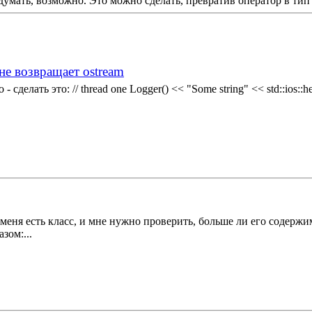
придумать, возможно. Это можно сделать, превратив оператор в тип
не возвращает ostream
елать это: // thread one Logger() << "Some string" << std::ios::he
меня есть класс, и мне нужно проверить, больше ли его содержим
зом:...