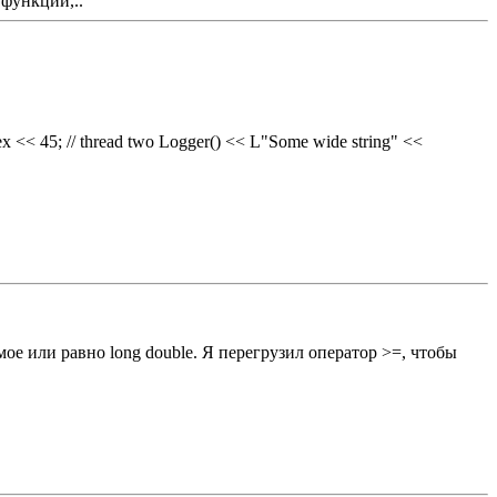
 функции,..
x << 45; // thread two Logger() << L"Some wide string" <<
ое или равно long double. Я перегрузил оператор >=, чтобы