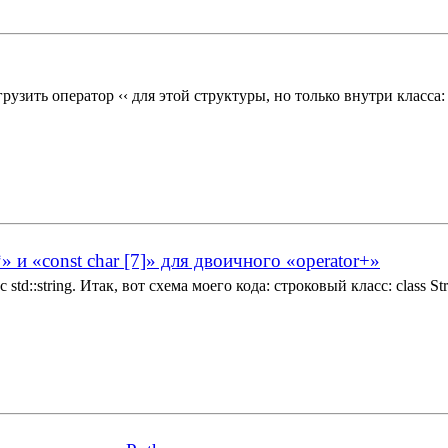
зить оператор ‹‹ для этой структуры, но только внутри класса: typede
 и «const char [7]» для двоичного «operator+»
:string. Итак, вот схема моего кода: строковый класс: class String 