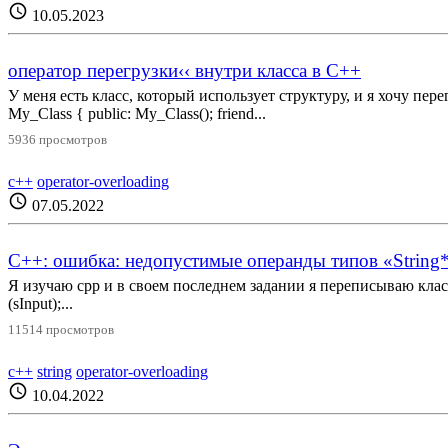
schedule
10.05.2023
оператор перегрузки‹‹ внутри класса в С++
У меня есть класс, который использует структуру, и я хочу перегру
My_Class { public: My_Class(); friend...
5936 просмотров
c++
operator-overloading
schedule
07.05.2022
C++: ошибка: недопустимые операнды типов «String*»
Я изучаю cpp и в своем последнем задании я переписываю класс std:
(sInput);...
11514 просмотров
c++
string
operator-overloading
schedule
10.04.2022