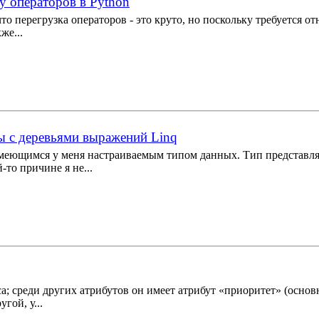
у операторов в Python
 что перегрузка операторов - это круто, но поскольку требуется 
же...
ты с деревьями выражений Linq
 имеющимся у меня настраиваемым типом данных. Тип представля
то причине я не...
; среди других атрибутов он имеет атрибут «приоритет» (основн
гой, у...