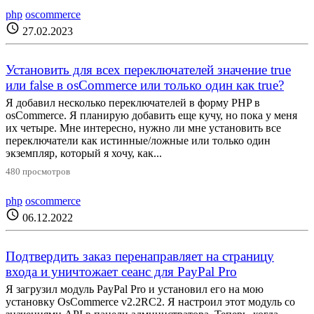
php
oscommerce
schedule
27.02.2023
Установить для всех переключателей значение true
или false в osCommerce или только один как true?
Я добавил несколько переключателей в форму PHP в
osCommerce. Я планирую добавить еще кучу, но пока у меня
их четыре. Мне интересно, нужно ли мне установить все
переключатели как истинные/ложные или только один
экземпляр, который я хочу, как...
480 просмотров
php
oscommerce
schedule
06.12.2022
Подтвердить заказ перенаправляет на страницу
входа и уничтожает сеанс для PayPal Pro
Я загрузил модуль PayPal Pro и установил его на мою
установку OsCommerce v2.2RC2. Я настроил этот модуль со