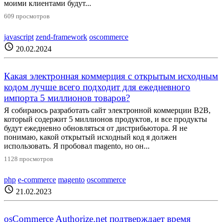
моими клиентами будут...
609 просмотров
javascript
zend-framework
oscommerce
schedule
20.02.2024
Какая электронная коммерция с открытым исходным
кодом лучше всего подходит для ежедневного
импорта 5 миллионов товаров?
Я собираюсь разработать сайт электронной коммерции B2B,
который содержит 5 миллионов продуктов, и все продукты
будут ежедневно обновляться от дистрибьютора. Я не
понимаю, какой открытый исходный код я должен
использовать. Я пробовал magento, но он...
1128 просмотров
php
e-commerce
magento
oscommerce
schedule
21.02.2023
osCommerce Authorize.net подтверждает время