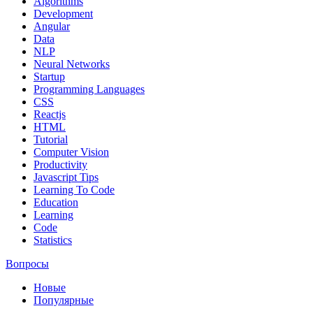
Algorithms
Development
Angular
Data
NLP
Neural Networks
Startup
Programming Languages
CSS
Reactjs
HTML
Tutorial
Computer Vision
Productivity
Javascript Tips
Learning To Code
Education
Learning
Code
Statistics
Вопросы
Новые
Популярные