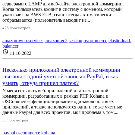
серверами с LAMP для веб-сайта электронной коммерции.
Когда пользователь входит в систему с доменом, который
указывает на AWS ELB, сеанс всегда автоматически
отбрасывается (пользователь выходит из...
476 просмотров
amazon-web-services
amazon-ec2
session
oscommerce
elastic-load-
balancer
schedule
11.10.2022
Несколько приложений электронной коммерции
связаны с одной учетной записью PayPal, и как
узнать, откуда пришел платеж?
У меня есть пять веб-приложений для электронной
коммерции, разработанных в рамках PHP Kohana и
OSCommerce, функционирование одинаково для всех
приложений, а также используются одни и те же учетные
данные Paypal для всех проектов, моя проблема в том,...
53 просмотров
paypal
oscommerce
kohana