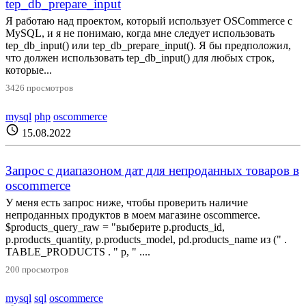
tep_db_prepare_input
Я работаю над проектом, который использует OSCommerce с
MySQL, и я не понимаю, когда мне следует использовать
tep_db_input() или tep_db_prepare_input(). Я бы предположил,
что должен использовать tep_db_input() для любых строк,
которые...
3426 просмотров
mysql
php
oscommerce
schedule
15.08.2022
Запрос с диапазоном дат для непроданных товаров в
oscommerce
У меня есть запрос ниже, чтобы проверить наличие
непроданных продуктов в моем магазине oscommerce.
$products_query_raw = "выберите p.products_id,
p.products_quantity, p.products_model, pd.products_name из (" .
TABLE_PRODUCTS . " p, " ....
200 просмотров
mysql
sql
oscommerce