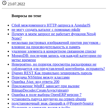
schedule
23.07.2022
Вопросы по теме
Сбой междоменного HTTP-запроса в AngularJS
не могу создать каталог с помощью mkdir
Почему в моем запросе не работает функция Neo4j
None?
несколько растровых изображений против рисунков -
влияние на производительность и память
удаление элемента в конкретном связанном списке
MongoDB: последняя запись для каждой категории по
метке времени
Невероятно, но порядок просмотра раскадровки не
соблюдается для представлений контейнера, исправить?
Django REST Как правильно хешировать пароль
Передача NSString между классами
Ошибка Ajax: код ответа 200
Приложение WinRT зависает при вызове
BitmapDecoder.CreateAsync(stream)
Ошибка в поле выбора OpenERP версии 7
установить паруса вручную на сервер ubuntu
подстановочный знак classpath в @PropertySource
Получить и удержать вызов в twilio