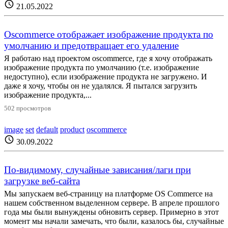
schedule
21.05.2022
Oscommerce отображает изображение продукта по
умолчанию и предотвращает его удаление
Я работаю над проектом oscommerce, где я хочу отображать
изображение продукта по умолчанию (т.е. изображение
недоступно), если изображение продукта не загружено. И
даже я хочу, чтобы он не удалялся. Я пытался загрузить
изображение продукта,...
502 просмотров
image
set
default
product
oscommerce
schedule
30.09.2022
По-видимому, случайные зависания/лаги при
загрузке веб-сайта
Мы запускаем веб-страницу на платформе OS Commerce на
нашем собственном выделенном сервере. В апреле прошлого
года мы были вынуждены обновить сервер. Примерно в этот
момент мы начали замечать, что были, казалось бы, случайные