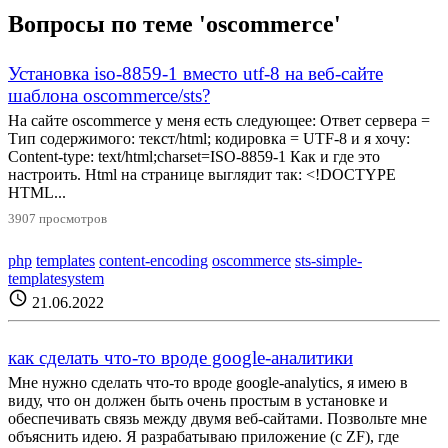
Вопросы по теме 'oscommerce'
Установка iso-8859-1 вместо utf-8 на веб-сайте
шаблона oscommerce/sts?
На сайте oscommerce у меня есть следующее: Ответ сервера =
Тип содержимого: текст/html; кодировка = UTF-8 и я хочу:
Content-type: text/html;charset=ISO-8859-1 Как и где это
настроить. Html на странице выглядит так: <!DOCTYPE
HTML...
3907 просмотров
php
templates
content-encoding
oscommerce
sts-simple-
templatesystem
schedule
21.06.2022
как сделать что-то вроде google-аналитики
Мне нужно сделать что-то вроде google-analytics, я имею в
виду, что он должен быть очень простым в установке и
обеспечивать связь между двумя веб-сайтами. Позвольте мне
объяснить идею. Я разрабатываю приложение (с ZF), где