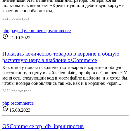
значениями API в панели администратора. Теперь, когда
пользователь выбирает «Кредитную или дебетовую карту» в
качестве способа оплаты,...
552 просмотров
php
paypal
e-commerce
oscommerce
schedule
21.10.2022
Показать количество товаров в корзине и общую
расчетную цену в шаблоне osCommerce
Как я могу показать количество товаров в корзине и общую
рассчитанную цену в файле template_top.php в osCommerce? У
меня есть следующий код в моем файле шаблона, и я хотел бы,
чтобы номера обновлялись так же, как и в корзине: <span...
2872 просмотров
php
oscommerce
schedule
15.08.2023
OSCommerce tep_db_input против