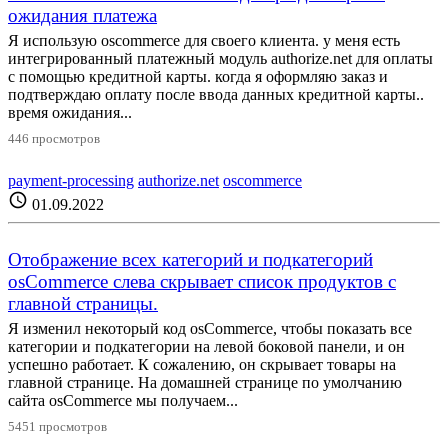
ожидания платежа
Я использую oscommerce для своего клиента. у меня есть
интегрированный платежный модуль authorize.net для оплаты
с помощью кредитной карты. когда я оформляю заказ и
подтверждаю оплату после ввода данных кредитной карты..
время ожидания...
446 просмотров
payment-processing
authorize.net
oscommerce
schedule
01.09.2022
Отображение всех категорий и подкатегорий
osCommerce слева скрывает список продуктов с
главной страницы.
Я изменил некоторый код osCommerce, чтобы показать все
категории и подкатегории на левой боковой панели, и он
успешно работает. К сожалению, он скрывает товары на
главной странице. На домашней странице по умолчанию
сайта osCommerce мы получаем...
5451 просмотров