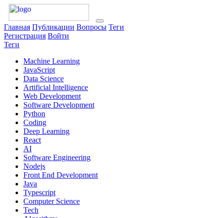
Главная
Публикации
Вопросы
Теги
Регистрация
Войти
Теги
Machine Learning
JavaScript
Data Science
Artificial Intelligence
Web Development
Software Development
Python
Coding
Deep Learning
React
AI
Software Engineering
Nodejs
Front End Development
Java
Typescript
Computer Science
Tech