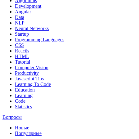
Algorithms
Development
Angular
Data
NLP
Neural Networks
Startup
Programming Languages
CSS
Reactjs
HTML
Tutorial
Computer Vision
Productivity
Javascript Tips
Learning To Code
Education
Learning
Code
Statistics
Вопросы
Новые
Популярные