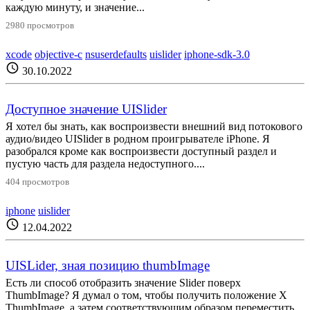
каждую минуту, и значение...
2980 просмотров
xcode
objective-c
nsuserdefaults
uislider
iphone-sdk-3.0
schedule
30.10.2022
Доступное значение UISlider
Я хотел бы знать, как воспроизвести внешний вид потокового
аудио/видео UISlider в родном проигрывателе iPhone. Я
разобрался кроме как воспроизвести доступный раздел и
пустую часть для раздела недоступного....
404 просмотров
iphone
uislider
schedule
12.04.2022
UISLider, зная позицию thumbImage
Есть ли способ отобразить значение Slider поверх
ThumbImage? Я думал о том, чтобы получить положение X
ThumbImage, а затем соответствующим образом переместить