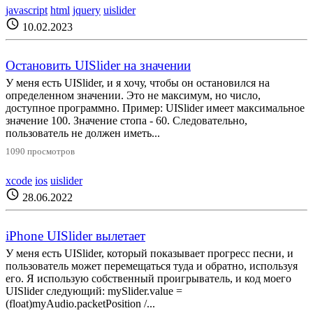
javascript
html
jquery
uislider
schedule
10.02.2023
Остановить UISlider на значении
У меня есть UISlider, и я хочу, чтобы он остановился на
определенном значении. Это не максимум, но число,
доступное программно. Пример: UISlider имеет максимальное
значение 100. Значение стопа - 60. Следовательно,
пользователь не должен иметь...
1090 просмотров
xcode
ios
uislider
schedule
28.06.2022
iPhone UISlider вылетает
У меня есть UISlider, который показывает прогресс песни, и
пользователь может перемещаться туда и обратно, используя
его. Я использую собственный проигрыватель, и код моего
UISlider следующий: mySlider.value =
(float)myAudio.packetPosition /...