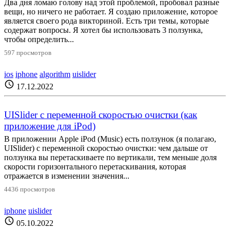
Два дня ломаю голову над этой проблемой, пробовал разные
вещи, но ничего не работает. Я создаю приложение, которое
является своего рода викториной. Есть три темы, которые
содержат вопросы. Я хотел бы использовать 3 ползунка,
чтобы определить...
597 просмотров
ios
iphone
algorithm
uislider
schedule
17.12.2022
UISlider с переменной скоростью очистки (как
приложение для iPod)
В приложении Apple iPod (Music) есть ползунок (я полагаю,
UISlider) с переменной скоростью очистки: чем дальше от
ползунка вы перетаскиваете по вертикали, тем меньше доля
скорости горизонтального перетаскивания, которая
отражается в изменении значения...
4436 просмотров
iphone
uislider
schedule
05.10.2022