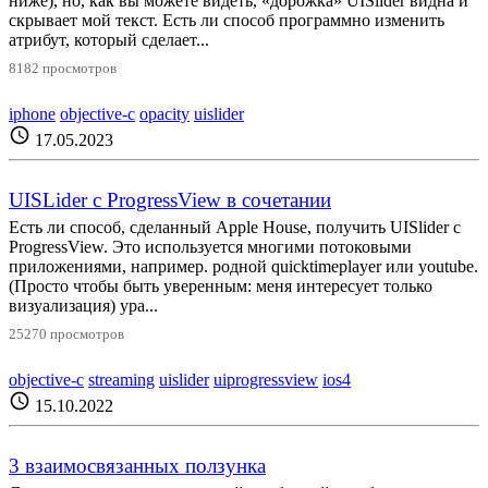
ниже), но, как вы можете видеть, «дорожка» UISlider видна и
скрывает мой текст. Есть ли способ программно изменить
атрибут, который сделает...
8182 просмотров
iphone
objective-c
opacity
uislider
schedule
17.05.2023
UISLider с ProgressView в сочетании
Есть ли способ, сделанный Apple House, получить UISlider с
ProgressView. Это используется многими потоковыми
приложениями, например. родной quicktimeplayer или youtube.
(Просто чтобы быть уверенным: меня интересует только
визуализация) ура...
25270 просмотров
objective-c
streaming
uislider
uiprogressview
ios4
schedule
15.10.2022
3 взаимосвязанных ползунка