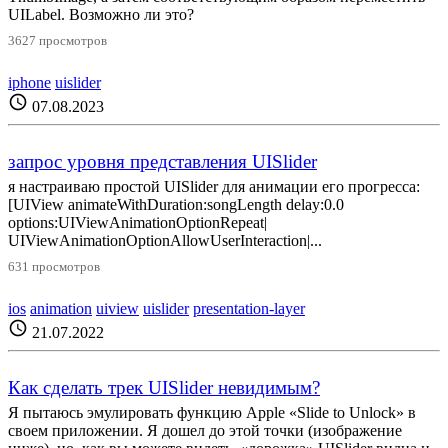
UILabel. Возможно ли это?
3627 просмотров
iphone
uislider
schedule
07.08.2023
запрос уровня представления UISlider
я настраиваю простой UISlider для анимации его прогресса:
[UIView animateWithDuration:songLength delay:0.0
options:UIViewAnimationOptionRepeat|
UIViewAnimationOptionAllowUserInteraction|...
631 просмотров
ios
animation
uiview
uislider
presentation-layer
schedule
21.07.2022
Как сделать трек UISlider невидимым?
Я пытаюсь эмулировать функцию Apple «Slide to Unlock» в
своем приложении. Я дошел до этой точки (изображение