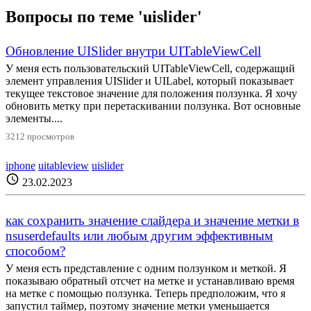
Вопросы по теме 'uislider'
Обновление UISlider внутри UITableViewCell
У меня есть пользовательский UITableViewCell, содержащий
элемент управления UISlider и UILabel, который показывает
текущее текстовое значение для положения ползунка. Я хочу
обновить метку при перетаскивании ползунка. Вот основные
элементы....
3212 просмотров
iphone
uitableview
uislider
schedule
23.02.2023
как сохранить значение слайдера и значение метки в
nsuserdefaults или любым другим эффективным
способом?
У меня есть представление с одним ползунком и меткой. Я
показываю обратный отсчет на метке и устанавливаю время
на метке с помощью ползунка. Теперь предположим, что я
запустил таймер, поэтому значение метки уменьшается