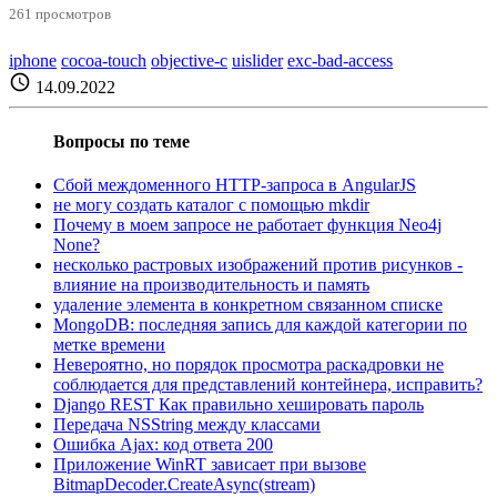
261 просмотров
iphone
cocoa-touch
objective-c
uislider
exc-bad-access
schedule
14.09.2022
Вопросы по теме
Сбой междоменного HTTP-запроса в AngularJS
не могу создать каталог с помощью mkdir
Почему в моем запросе не работает функция Neo4j
None?
несколько растровых изображений против рисунков -
влияние на производительность и память
удаление элемента в конкретном связанном списке
MongoDB: последняя запись для каждой категории по
метке времени
Невероятно, но порядок просмотра раскадровки не
соблюдается для представлений контейнера, исправить?
Django REST Как правильно хешировать пароль
Передача NSString между классами
Ошибка Ajax: код ответа 200
Приложение WinRT зависает при вызове
BitmapDecoder.CreateAsync(stream)