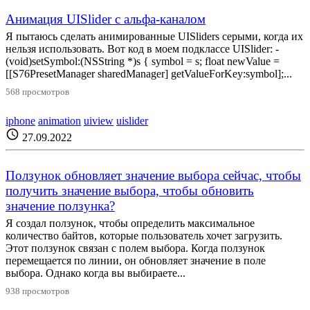
Анимация UISlider с альфа-каналом
Я пытаюсь сделать анимированные UISliders серыми, когда их
нельзя использовать. Вот код в моем подклассе UISlider: -
(void)setSymbol:(NSString *)s { symbol = s; float newValue =
[[S76PresetManager sharedManager] getValueForKey:symbol];...
568 просмотров
iphone
animation
uiview
uislider
schedule
27.09.2022
Ползунок обновляет значение выбора сейчас, чтобы
получить значение выбора, чтобы обновить
значение ползунка?
Я создал ползунок, чтобы определить максимальное
количество байтов, которые пользователь хочет загрузить.
Этот ползунок связан с полем выбора. Когда ползунок
перемещается по линии, он обновляет значение в поле
выбора. Однако когда вы выбираете...
938 просмотров