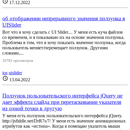
schedule
17.12.2022
об отображении непрерывного значения ползунка в
UISlider
Вот что я хочу сделать с UI Slider.... У меня есть куча файлов
со временем, и я показываю их на основе значения ползунка.
Проблема в том, что я хочу показать значение ползунка, когда
пользователь меняет/перемещает ползунок. Другими
словами,...
10782 просмотров
ios
uislider
schedule
13.04.2022
Ползунок пользовательского интерфейса jQuery не
дает эффекта слайда при перетаскивании указателя
из одной точки в другую
У меня есть ползунок пользовательского интерфейса jQuery.
http://jsfiddle.net/DrR7s/7/ У меня есть значение анимационных
атрибутов как «истина». Когда я помещаю указатель мыши