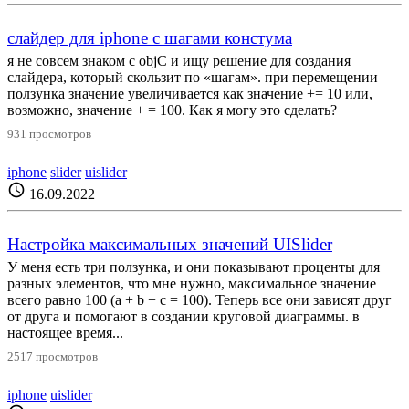
слайдер для iphone с шагами констума
я не совсем знаком с objC и ищу решение для создания
слайдера, который скользит по «шагам». при перемещении
ползунка значение увеличивается как значение += 10 или,
возможно, значение + = 100. Как я могу это сделать?
931 просмотров
iphone
slider
uislider
schedule
16.09.2022
Настройка максимальных значений UISlider
У меня есть три ползунка, и они показывают проценты для
разных элементов, что мне нужно, максимальное значение
всего равно 100 (a + b + c = 100). Теперь все они зависят друг
от друга и помогают в создании круговой диаграммы. в
настоящее время...
2517 просмотров
iphone
uislider