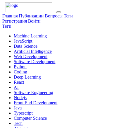
Главная
Публикации
Вопросы
Теги
Регистрация
Войти
Теги
Machine Learning
JavaScript
Data Science
Artificial Intelligence
Web Development
Software Development
Python
Coding
Deep Learning
React
AI
Software Engineering
Nodejs
Front End Development
Java
Typescript
Computer Science
Tech