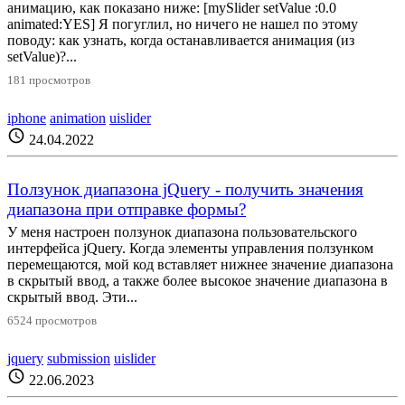
анимацию, как показано ниже: [mySlider setValue :0.0
animated:YES] Я погуглил, но ничего не нашел по этому
поводу: как узнать, когда останавливается анимация (из
setValue)?...
181 просмотров
iphone
animation
uislider
schedule
24.04.2022
Ползунок диапазона jQuery - получить значения
диапазона при отправке формы?
У меня настроен ползунок диапазона пользовательского
интерфейса jQuery. Когда элементы управления ползунком
перемещаются, мой код вставляет нижнее значение диапазона
в скрытый ввод, а также более высокое значение диапазона в
скрытый ввод. Эти...
6524 просмотров
jquery
submission
uislider
schedule
22.06.2023