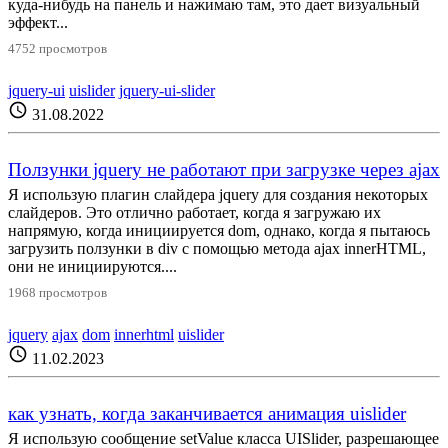
куда-нибудь на панель и нажимаю там, это дает визуальный
эффект...
4752 просмотров
jquery-ui
uislider
jquery-ui-slider
schedule
31.08.2022
Ползунки jquery не работают при загрузке через ajax
Я использую плагин слайдера jquery для создания некоторых
слайдеров. Это отлично работает, когда я загружаю их
напрямую, когда инициируется dom, однако, когда я пытаюсь
загрузить ползунки в div с помощью метода ajax innerHTML,
они не инициируются....
1968 просмотров
jquery
ajax
dom
innerhtml
uislider
schedule
11.02.2023
как узнать, когда заканчивается анимация uislider
Я использую сообщение setValue класса UISlider, разрешающее