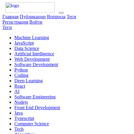
Главная
Публикации
Вопросы
Теги
Регистрация
Войти
Теги
Machine Learning
JavaScript
Data Science
Artificial Intelligence
Web Development
Software Development
Python
Coding
Deep Learning
React
AI
Software Engineering
Nodejs
Front End Development
Java
Typescript
Computer Science
Tech