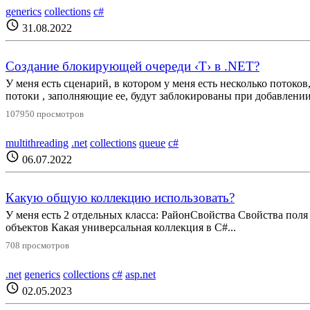
generics
collections
c#
schedule
31.08.2022
Создание блокирующей очереди ‹T› в .NET?
У меня есть сценарий, в котором у меня есть несколько потоков
потоки , заполняющие ее, будут заблокированы при добавлении 
107950 просмотров
multithreading
.net
collections
queue
c#
schedule
06.07.2022
Какую общую коллекцию использовать?
У меня есть 2 отдельных класса: РайонСвойства Свойства поля 1 
объектов Какая универсальная коллекция в C#...
708 просмотров
.net
generics
collections
c#
asp.net
schedule
02.05.2023