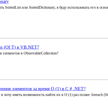
onary
ь SortedList или SortedDictionary, я буду использовать его в о
ion (Of T) в VB.NET?
я элементов в ObservableCollection?
ения элементов за время O (1) в C # .NET?
 хочу иметь возможность найти их в O (1) раз позже: foreach (Stri