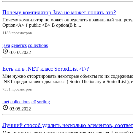
Почему компилятор Java не может понять это?
Почему компилятор не может определить правильный тип результата и
Option<A> { public <B> B option(B b,...
1188 просмотров
java
generics
collections
schedule
07.07.2022
Есть ли в .NET класс SortedList ‹T›?
Мне нужно отсортировать некоторые объекты по их содержимом
.NET предоставляет два класса ( SortedDictionary и SortedList ), и
7331 просмотров
.net
collections
c#
sorting
schedule
03.05.2022
Лучший способ удалить несколько элементов, соотве
Мне нужно удалить несколько элементов из словаря. Простой способ