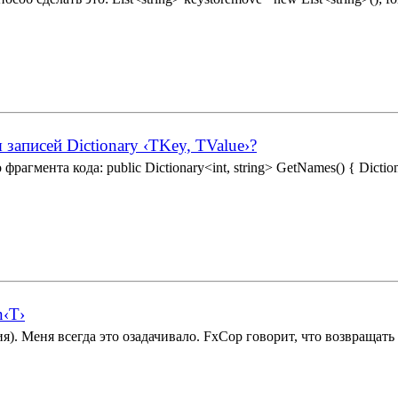
записей Dictionary ‹TKey, TValue›?
ента кода: public Dictionary<int, string> GetNames() { Dictionary
n‹T›
). Меня всегда это озадачивало. FxCop говорит, что возвращать 