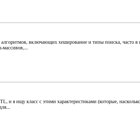
и алгоритмов, включающих хеширование и типы поиска, часто в к
-массивов,...
 и я ищу класс с этими характеристиками (которые, насколько я
ля...