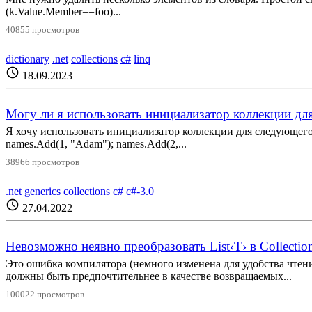
(k.Value.Member==foo)...
40855 просмотров
dictionary
.net
collections
c#
linq
schedule
18.09.2023
Могу ли я использовать инициализатор коллекции для 
Я хочу использовать инициализатор коллекции для следующего фрагм
names.Add(1, "Adam"); names.Add(2,...
38966 просмотров
.net
generics
collections
c#
c#-3.0
schedule
27.04.2022
Невозможно неявно преобразовать List‹T› в Collectio
Это ошибка компилятора (немного изменена для удобства чтения
должны быть предпочтительнее в качестве возвращаемых...
100022 просмотров