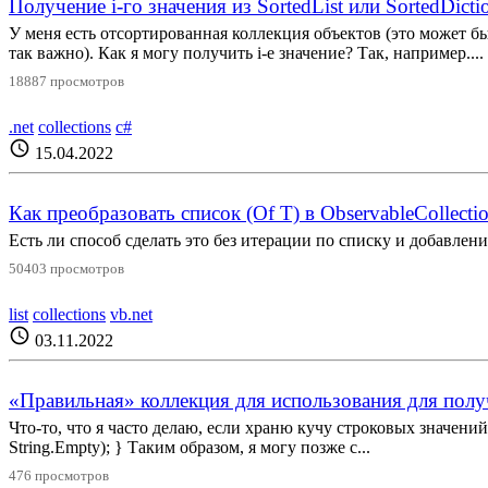
Получение i-го значения из SortedList или SortedDicti
У меня есть отсортированная коллекция объектов (это может быт
так важно). Как я могу получить i-е значение? Так, например....
18887 просмотров
.net
collections
c#
schedule
15.04.2022
Как преобразовать список (Of T) в ObservableCollect
Есть ли способ сделать это без итерации по списку и добавлени
50403 просмотров
list
collections
vb.net
schedule
03.11.2022
«Правильная» коллекция для использования для получ
Что-то, что я часто делаю, если храню кучу строковых значений и
String.Empty); } Таким образом, я могу позже с...
476 просмотров