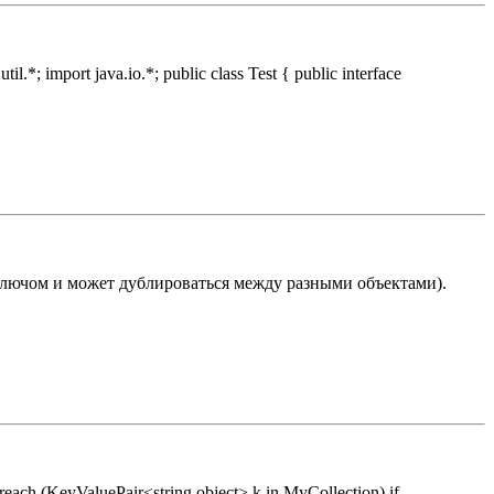
import java.io.*; public class Test { public interface
ключом и может дублироваться между разными объектами).
ch (KeyValuePair<string,object> k in MyCollection) if