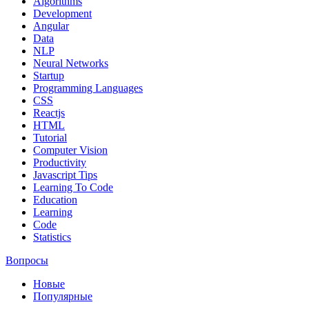
Algorithms
Development
Angular
Data
NLP
Neural Networks
Startup
Programming Languages
CSS
Reactjs
HTML
Tutorial
Computer Vision
Productivity
Javascript Tips
Learning To Code
Education
Learning
Code
Statistics
Вопросы
Новые
Популярные