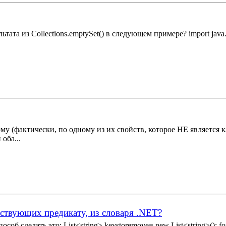
з Collections.emptySet() в следующем примере? import java.util.*; 
у (фактически, по одному из их свойств, которое НЕ является 
 оба...
тствующих предикату, из словаря .NET?
 сделать это: List<string> keystoremove= new List<string>(); forea