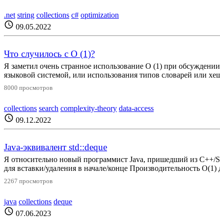
.net
string
collections
c#
optimization
schedule
09.05.2022
Что случилось с O (1)?
Я заметил очень странное использование O (1) при обсуждени
языковой системой, или использования типов словарей или хеш
8000 просмотров
collections
search
complexity-theory
data-access
schedule
09.12.2022
Java-эквивалент std::deque
Я относительно новый программист Java, пришедший из С++/STL,
для вставки/удаления в начале/конце Производительность O(1) д
2267 просмотров
java
collections
deque
schedule
07.06.2023