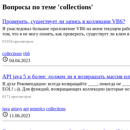
Вопросы по теме 'collections'
Проверить, существует ли запись в коллекции VB6?
Я унаследовал большое приложение VB6 на моем текущем рабоч
том, что я не могу понять, как проверить, существует ли ключ в 
63354 просмотров
collections
vb6
schedule
04.04.2023
API java 5 и более: должен ли я возвращать массив и
В духе Рекомендации: всегда возвращайте ____, никогда не ____
EOL! ;-)). Для функций, возвращающих коллекцию (которые не.
6171 просмотров
java
arrays
api
generics
collections
schedule
11.06.2023