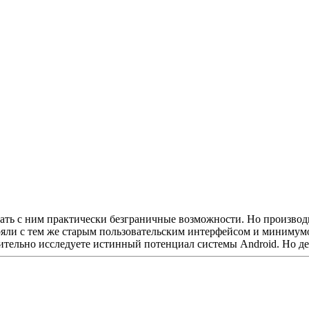
лать с ним практически безграничные возможности. Но производ
стряли с тем же старым пользовательским интерфейсом и минимум
ительно исследуете истинный потенциал системы Android. Но дела