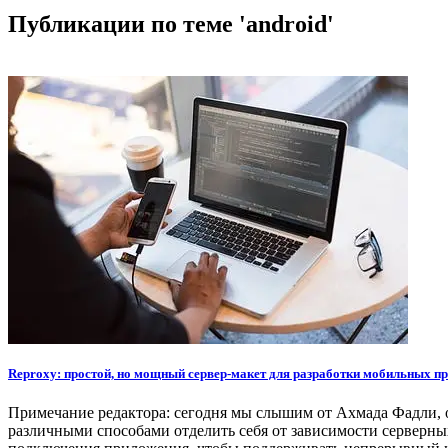
Публикации по теме 'android'
Reproxy: простой, но мощный сервер-макет для разработки мобильных п
Примечание редактора: сегодня мы слышим от Ахмада Фадли, од
различными способами отделить себя от зависимости серверны