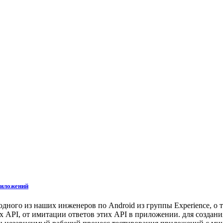
риложений
ного из наших инженеров по Android из группы Experience, о т
х API, от имитации ответов этих API в приложении. для создан