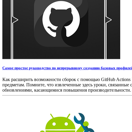
Самое простое руководство по непрерывному созданию базовых профиле
Как расширить возможности сборок с помощью GitHub Actions 
предметам. Помните, что извлеченные здесь уроки, связанные с
обновлениями, касающимися повышения производительности. Ba