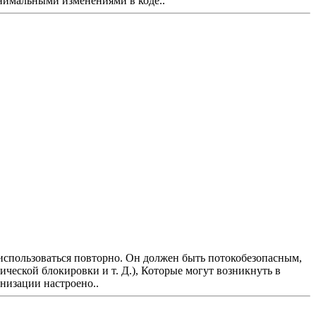
нимальными изменениями в коде..
 использоваться повторно. Он должен быть потокобезопасным,
ческой блокировки и т. Д.), Которые могут возникнуть в
низации настроено..