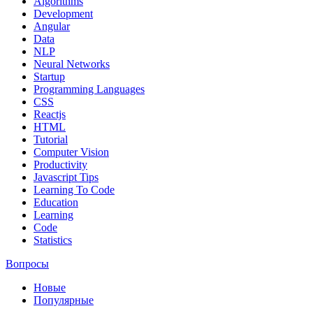
Algorithms
Development
Angular
Data
NLP
Neural Networks
Startup
Programming Languages
CSS
Reactjs
HTML
Tutorial
Computer Vision
Productivity
Javascript Tips
Learning To Code
Education
Learning
Code
Statistics
Вопросы
Новые
Популярные