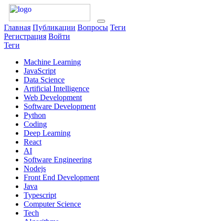
Главная
Публикации
Вопросы
Теги
Регистрация
Войти
Теги
Machine Learning
JavaScript
Data Science
Artificial Intelligence
Web Development
Software Development
Python
Coding
Deep Learning
React
AI
Software Engineering
Nodejs
Front End Development
Java
Typescript
Computer Science
Tech