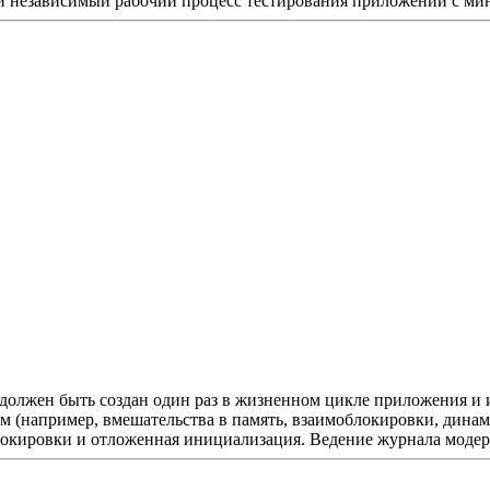
 независимый рабочий процесс тестирования приложений с ми
, должен быть создан один раз в жизненном цикле приложения и
 (например, вмешательства в память, взаимоблокировки, динами
локировки и отложенная инициализация. Ведение журнала модер