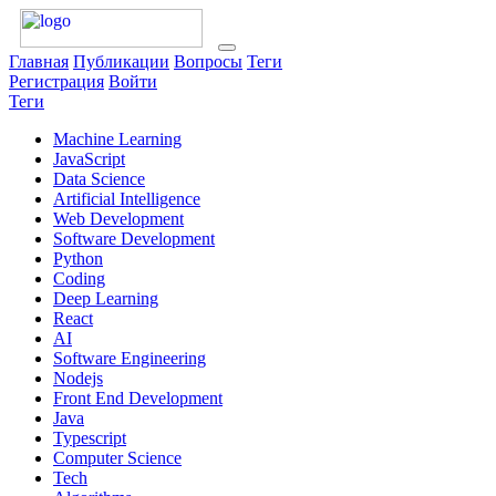
Главная
Публикации
Вопросы
Теги
Регистрация
Войти
Теги
Machine Learning
JavaScript
Data Science
Artificial Intelligence
Web Development
Software Development
Python
Coding
Deep Learning
React
AI
Software Engineering
Nodejs
Front End Development
Java
Typescript
Computer Science
Tech