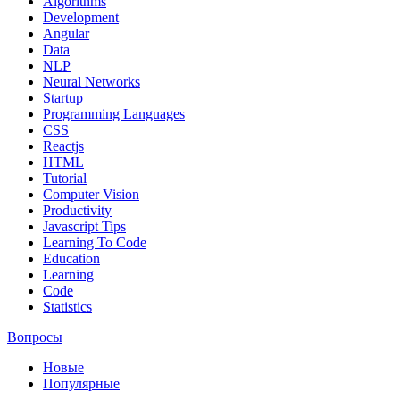
Algorithms
Development
Angular
Data
NLP
Neural Networks
Startup
Programming Languages
CSS
Reactjs
HTML
Tutorial
Computer Vision
Productivity
Javascript Tips
Learning To Code
Education
Learning
Code
Statistics
Вопросы
Новые
Популярные