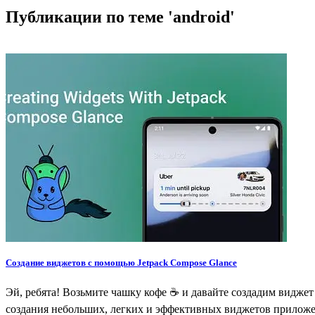
Публикации по теме 'android'
Создание виджетов с помощью Jetpack Compose Glance
Эй, ребята! Возьмите чашку кофе ☕️ и давайте создадим виджет 
создания небольших, легких и эффективных виджетов приложен