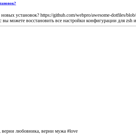
становок?
овых установок? https://github.com/webpro/awesome-dotfiles/bl
 вы можете восстановить все настройки конфигурации для zsh и т
 верни любовника, верни мужа #love