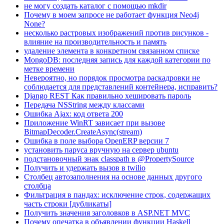
не могу создать каталог с помощью mkdir
Почему в моем запросе не работает функция Neo4j
None?
несколько растровых изображений против рисунков -
влияние на производительность и память
удаление элемента в конкретном связанном списке
MongoDB: последняя запись для каждой категории по
метке времени
Невероятно, но порядок просмотра раскадровки не
соблюдается для представлений контейнера, исправить?
Django REST Как правильно хешировать пароль
Передача NSString между классами
Ошибка Ajax: код ответа 200
Приложение WinRT зависает при вызове
BitmapDecoder.CreateAsync(stream)
Ошибка в поле выбора OpenERP версии 7
установить паруса вручную на сервер ubuntu
подстановочный знак classpath в @PropertySource
Получить и удержать вызов в twilio
Столбец автозаполнения на основе данных другого
столбца
Фильтрация в пандах: исключение строк, содержащих
часть строки [дубликаты]
Получить значения заголовков в ASP.NET MVC
Почему опечатка в объявлении функции Haskell