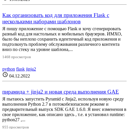
Как организовать код для приложения Flask с
несколькими наборами шаблонов
Я пишу приложение с помощью Flask и хочу сгенерировать
разный код для настольных и мобильных браузеров. ИМХО,
было бы неплохо сохранить идентичный код приложения и
подтолкнуть проблему обслуживания различного контента
вниз по стеку на уровне шаблона,...
1468 просмотров
python
flask
jinja2
schedule
04.12.2022
пирамида + jinja2 и новая среда выполнения GAE
Я пытаюсь запустить Pyramid с Jinja2, используя новую среду
выполнения Python 2.7 в потокобезопасном режиме и
предварительный выпуск SDK GAE 1.6.0. Я внес изменения в
свое приложение, как описано здесь , т.е. я установил runtime:
python27 ,...
955 просмотров