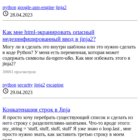
python
google-app-engine
jinja2
schedule
28.04.2023
Как мне html-экранировать опасный
недезинфицированный ввод в jinja2?
Могу ли я сделать это внутри шаблона или это нужно сделать
в коде Python? У меня есть переменная, которая может
содержать символы da‹ngero›u&s. Как мне избежать этого в
jinja2?
30661 просмотров
python
security
jinja2
escaping
schedule
29.04.2023
Конкатенация строк в Jinja
Я просто хочу перебрать существующий список и сделать из
него строку с разделителями-запятыми. Что-то вроде этого:
my_string = 'stuff, stuff, stuff, stuff' Я уже знаю о loop.last , мне
просто нужно знать, как заставить третью строку в моем
коде...