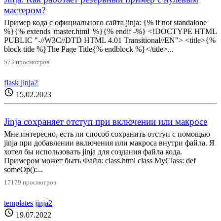
мастером?
Пример кода с официального сайта jinja: {% if not standalone
%}{% extends 'master.html' %}{% endif -%} <!DOCTYPE HTML
PUBLIC "-//W3C//DTD HTML 4.01 Transitional//EN"> <title>{%
block title %}The Page Title{% endblock %}</title>...
573 просмотров
flask
jinja2
schedule
15.02.2023
Jinja сохраняет отступ при включении или макросе
Мне интересно, есть ли способ сохранить отступ с помощью
jinja при добавлении включения или макроса внутри файла. Я
хотел бы использовать jinja для создания файла кода.
Примером может быть Файл: class.html class MyClass: def
someOp():...
17179 просмотров
templates
jinja2
schedule
19.07.2022