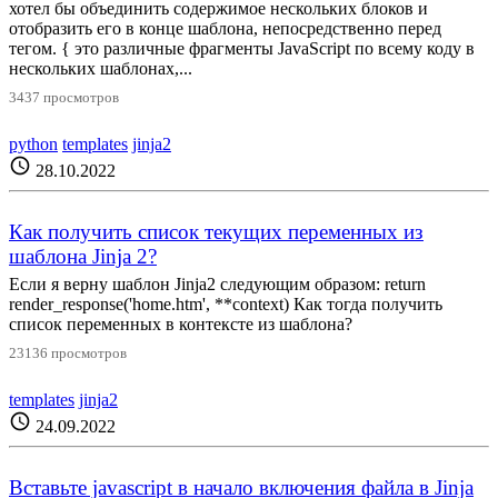
хотел бы объединить содержимое нескольких блоков и
отобразить его в конце шаблона, непосредственно перед
тегом. { это различные фрагменты JavaScript по всему коду в
нескольких шаблонах,...
3437 просмотров
python
templates
jinja2
schedule
28.10.2022
Как получить список текущих переменных из
шаблона Jinja 2?
Если я верну шаблон Jinja2 следующим образом: return
render_response('home.htm', **context) Как тогда получить
список переменных в контексте из шаблона?
23136 просмотров
templates
jinja2
schedule
24.09.2022
Вставьте javascript в начало включения файла в Jinja