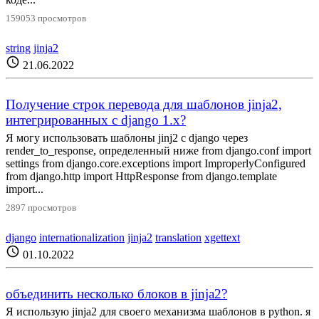
159053 просмотров
string
jinja2
schedule
21.06.2022
Получение строк перевода для шаблонов jinja2,
интегрированных с django 1.x?
Я могу использовать шаблоны jinj2 с django через
render_to_response, определенный ниже from django.conf import
settings from django.core.exceptions import ImproperlyConfigured
from django.http import HttpResponse from django.template
import...
2897 просмотров
django
internationalization
jinja2
translation
xgettext
schedule
01.10.2022
объединить несколько блоков в jinja2?
Я использую jinja2 для своего механизма шаблонов в python. я