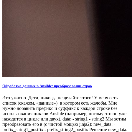
Обработка данных в Ansible: преобразование строк
Это ужасно. Дети, никогда не делайте этого! У меня есть
список (скажем, «данные»), в котором есть жалобы. Мне
нужно добавить префикс и суффикс к каждой строке без
использования циклов Ansible (например, потому что он уже
находится в цикле или двух). data: - string1 - string2 Мы хотим
преобразовать его в (с чистой мощью jinja2): new_data: -
prefix_string1_postfix - prefix_string2_postfix Решение new_data: