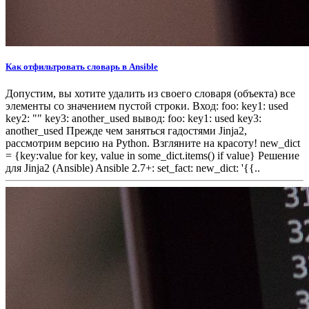
Как отфильтровать словарь в Ansible
Допустим, вы хотите удалить из своего словаря (объекта) все
элементы со значением пустой строки. Вход: foo: key1: used
key2: "" key3: another_used вывод: foo: key1: used key3:
another_used Прежде чем заняться гадостями Jinja2,
рассмотрим версию на Python. Взгляните на красоту! new_dict
= {key:value for key, value in some_dict.items() if value} Решение
для Jinja2 (Ansible) Ansible 2.7+: set_fact: new_dict: '{{..