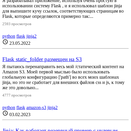
Я разрабатывал приложение, используя очень простую в
использовании систему Flask , и я использовал шаблон jinja
для выпишите кучу ссылок, соответствующих страницам во
Flask, которые определяются примерно так:...
2593 просмотров
python
flask
jinja2
schedule
23.05.2022
Flask static_folder размещен на S3
Я пытаюсь перенаправить весь мой /статический контент на
Amazon S3. Моей первой мыслью было использовать
глобальную конфигурацию ['path'] во всех моих шаблонах
jinja, но это не сработает для внешних файлов css и js, к тому
же это довольно...
4777 просмотров
python
flask
amazon-s3
jinja2
schedule
03.02.2023
Jinja: Как работает резервный пример с нулевым