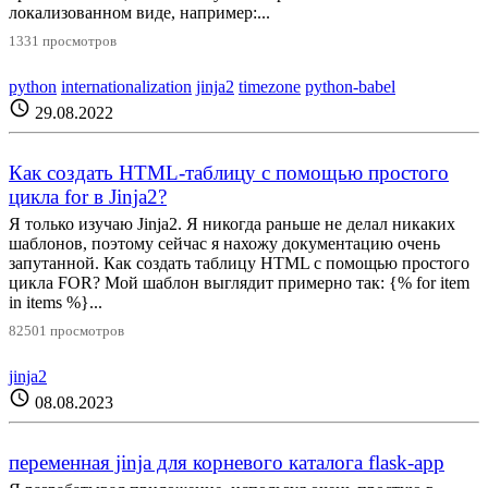
локализованном виде, например:...
1331 просмотров
python
internationalization
jinja2
timezone
python-babel
schedule
29.08.2022
Как создать HTML-таблицу с помощью простого
цикла for в Jinja2?
Я только изучаю Jinja2. Я никогда раньше не делал никаких
шаблонов, поэтому сейчас я нахожу документацию очень
запутанной. Как создать таблицу HTML с помощью простого
цикла FOR? Мой шаблон выглядит примерно так: {% for item
in items %}...
82501 просмотров
jinja2
schedule
08.08.2023
переменная jinja для корневого каталога flask-app