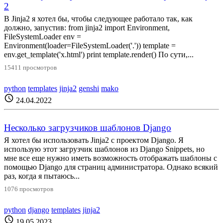
2
В Jinja2 я хотел бы, чтобы следующее работало так, как
должно, запустив: from jinja2 import Environment,
FileSystemLoader env =
Environment(loader=FileSystemLoader('.')) template =
env.get_template('x.html') print template.render() По сути,...
15411 просмотров
python
templates
jinja2
genshi
mako
schedule
24.04.2022
Несколько загрузчиков шаблонов Django
Я хотел бы использовать Jinja2 с проектом Django. Я
использую этот загрузчик шаблонов из Django Snippets, но
мне все еще нужно иметь возможность отображать шаблоны с
помощью Django для страниц администратора. Однако всякий
раз, когда я пытаюсь...
1076 просмотров
python
django
templates
jinja2
schedule
19.05.2023