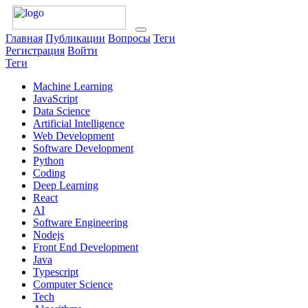
Главная
Публикации
Вопросы
Теги
Регистрация
Войти
Теги
Machine Learning
JavaScript
Data Science
Artificial Intelligence
Web Development
Software Development
Python
Coding
Deep Learning
React
AI
Software Engineering
Nodejs
Front End Development
Java
Typescript
Computer Science
Tech