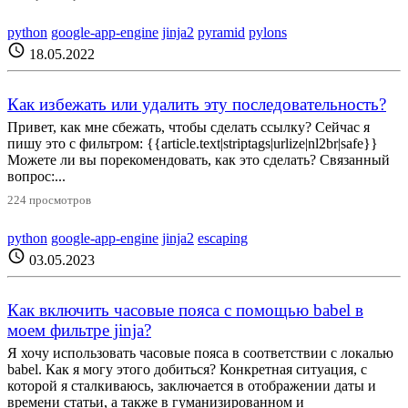
python
google-app-engine
jinja2
pyramid
pylons
schedule
18.05.2022
Как избежать или удалить эту последовательность?
Привет, как мне сбежать, чтобы сделать ссылку? Сейчас я
пишу это с фильтром: {{article.text|striptags|urlize|nl2br|safe}}
Можете ли вы порекомендовать, как это сделать? Связанный
вопрос:...
224 просмотров
python
google-app-engine
jinja2
escaping
schedule
03.05.2023
Как включить часовые пояса с помощью babel в
моем фильтре jinja?
Я хочу использовать часовые пояса в соответствии с локалью
babel. Как я могу этого добиться? Конкретная ситуация, с
которой я сталкиваюсь, заключается в отображении даты и
времени статьи, а также в гуманизированном и