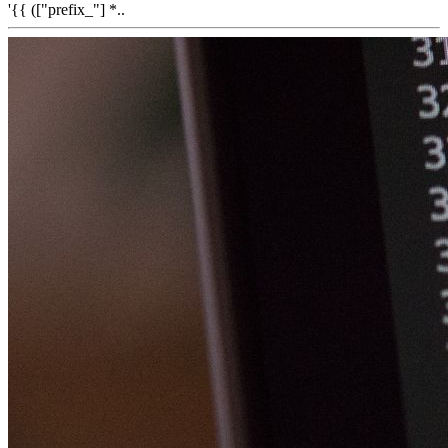
'{{ (["prefix_"] *..