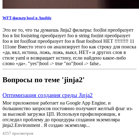
WFT-фильтр bool в Ansible
Это не то, что ты думаешь Jinja2 фильтры: foo|list преобразует
foo в list foo|string преобразует foo в string foo|int преобразует
foo в int foo|float преобразует foo в float foo|bool НЕТ !!!!!!!!! 11
111one Вместо этого он анализирует foo как строку для поиска
«да, вкл, истина, ложь, ложь, выкл, НЕТ» и других слов в
стиле yaml и возвращает истину, если найдено какое-либо
слово «да». "yes"|bool -> true "no"|bool -> false..
Вопросы по теме 'jinja2'
Оптимизация создания среды Jinja2
Мое приложение работает на Google App Engine, и
большинство запросов постоянно получают желтый флаг из-
за высокой загрузки ЦП. Используя профилировщик, я
отследил проблему до процедуры создания экземпляра
jinja2.Environment . Я создаю экземпляр...
4357 просмотров