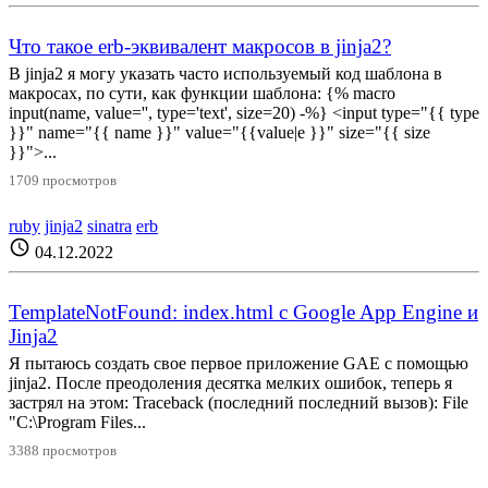
Что такое erb-эквивалент макросов в jinja2?
В jinja2 я могу указать часто используемый код шаблона в
макросах, по сути, как функции шаблона: {% macro
input(name, value='', type='text', size=20) -%} <input type="{{ type
}}" name="{{ name }}" value="{{value|e }}" size="{{ size
}}">...
1709 просмотров
ruby
jinja2
sinatra
erb
schedule
04.12.2022
TemplateNotFound: index.html с Google App Engine и
Jinja2
Я пытаюсь создать свое первое приложение GAE с помощью
jinja2. После преодоления десятка мелких ошибок, теперь я
застрял на этом: Traceback (последний последний вызов): File
"C:\Program Files...
3388 просмотров