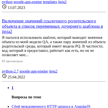
python
google-app-engine
templates
jinja2
schedule
13.07.2023
Включение значений ссылочного родительского
объекта в список переменных дочернего шаблона в
jinja2
Я пытался использовать шаблон, который выводит значения
объекта из моей модели QA, а также пару значений из объекта
родительской среды, который имеет модель PQ. В частности,
код, который я предоставил, работает как есть, но он не
позволяет мне...
85 просмотров
python-2.7
google-app-engine
jinja2
schedule
25.04.2022
1
Вопросы по теме
Сбой междоменного HTTP-запроса в AngularJS