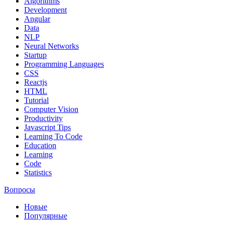
Algorithms
Development
Angular
Data
NLP
Neural Networks
Startup
Programming Languages
CSS
Reactjs
HTML
Tutorial
Computer Vision
Productivity
Javascript Tips
Learning To Code
Education
Learning
Code
Statistics
Вопросы
Новые
Популярные